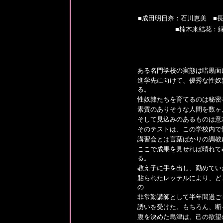
■成田明日奈：石川恵美 ■
■楠木来結花：
ある名門学校の実態は暗黒面
進学先に向けて、優秀な性奴
る。
性奴隷たちを育てるのは秘密
素質のありそうな人間を数ヶ
そして見込みのあるものは意
そのテストは、この学校内で
講習会とは言葉ばかりの調教
ここで成果を見せれば晴れて
る。
教え子に手を出し、勤めてい
貼られたレッテルにより、ど
の
非常勤講師として半年間過ご
誘いを受けた。もちろん、断
腹を決めた島津は、己の欲望