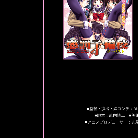
■監督・演出・絵コンテ：A
■脚本：乱内慎二 ■美術
■アニメプロデューサー：丸尾