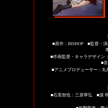
■
原作：BISHOP
■
監督・演
■
作画監督・キャラデザイン
■
音
■
アニメプロデューサー：丸
■
石黒智也：三原寧弘
■
源 