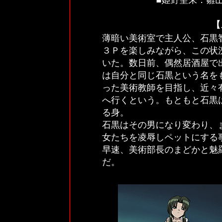
■
姫野聖来：雛
【
薄暗い美術室で主人公、石黒
３Ｐを楽しみながら、この状
いた。数日前、偶然居酒屋で
は自分と同じ石黒という名を
った美術教師を目指し、近々
へ行くという。もともと石黒
る身。
石黒はその男になり変わり、
女たちを凌辱しペットにする
早速、美術部長のまどかと魅
だ。