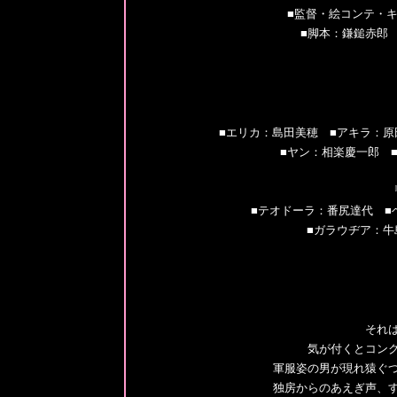
■監督・絵コンテ・
■脚本：鎌鎚赤郎 
■エリカ：島田美穂 ■アキラ：原
■ヤン：相楽慶一郎 
■テオドーラ：番尻達代 ■
■ガラウヂア：牛
それ
気が付くとコン
軍服姿の男が現れ猿ぐ
独房からのあえぎ声、