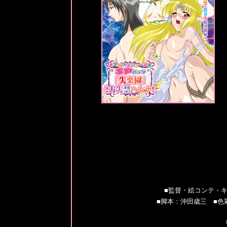
■監督・絵コンテ・
■脚本：沖田歳三 ■色