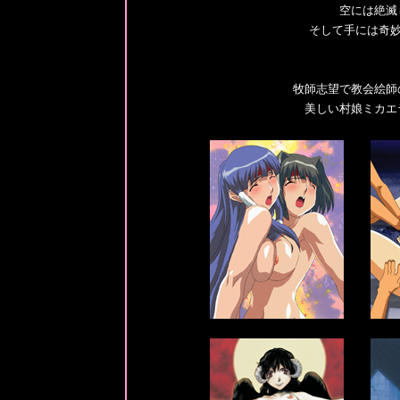
空には絶滅
そして手には奇妙
牧師志望で教会絵師
美しい村娘ミカエ