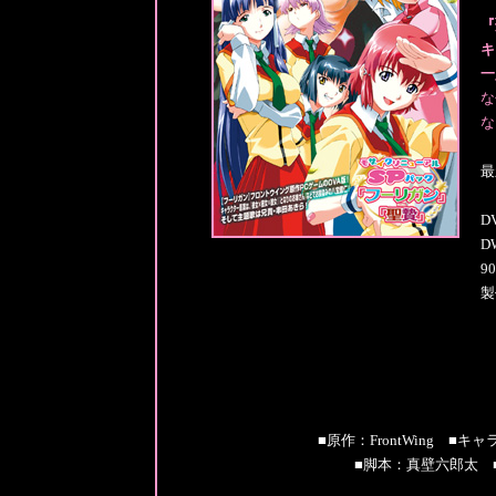
『
キ
一
な
な
最
D
D
9
製
■原作：FrontWing 
■脚本：真壁六郎太 ■