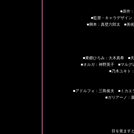
■原作
■監督・キャラデザイン
■脚本：真壁六郎太 ■美
■東郷ひろみ：大木真希 ■
■オルガ：神野英子 ■マルグ
■乃木ユキト
■アドルフォ：三島俊夫 ■ミカエ
■ガリアーノ：
目を覚ます