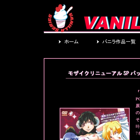
『
P
原
の
そ
時
7