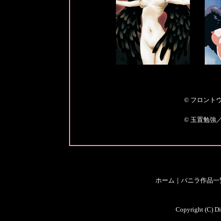
© フロント
© 玉置勉強
ホーム
｜
バニラ作品一
Copyright (C) Di