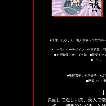
■
原作：たろりん「他人家族～肉欲の絆
■
キャラクターデザイン・作画監督：岡
■
美術監督：せいほう堂
■
音楽：Yos
■
アニメー
■
坂屋雪子
：赤尾敏子
■
坂
■
坂屋りお
：
北
【
真面目で逞しい夫、美人で優
い娘。「理想的な家族」と皆