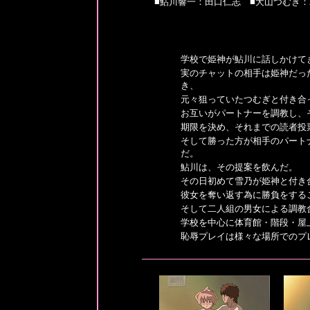
■鮎川響一：田口仁志 ■犬山つむぎ：
学校で姫神が鮎川に話しかけて
実のチャットの相手は姫神だっ
き、
元々狙っていたつむぎと付き合
お互いがパートナーを調教し、
期限を決め、それまでの読者投
そして勝った方が相手のパート
だ。
鮎川は、その提案を飲んだ。
その日初めて雪乃が姫神と付き
彼女を奪い返す為に勝負をする
そして二人組の男女による調教
学校を中心に体育館・階段・屋
恥辱プレイは様々な場所でのプ