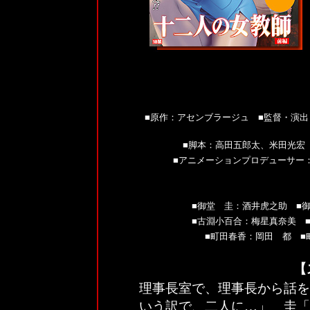
■
原作：アセンブラージュ
■
監督・演出
■
脚本：高田五郎太、米田光宏
■
アニメーションプロデューサー
■
御堂 圭：酒井虎之助
■
■
古淵小百合：梅星真奈美
■
町田春香：岡田 都
■
【
理事長室で、理事長から話を
いう訳で、二人に…」 圭「